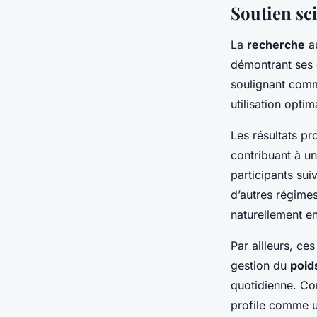
Soutien sc
La
recherche
au
démontrant ses e
soulignant comm
utilisation opti
Les résultats p
contribuant à u
participants su
d’autres régimes
naturellement e
Par ailleurs, c
gestion du
poid
quotidienne. Co
profile comme u