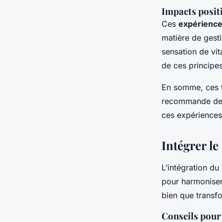
Impacts positi
Ces
expérience
matière de gest
sensation de vit
de ces principe
En somme, ces t
recommande de c
ces expériences
Intégrer l
L’intégration du
pour harmonise
bien que transfo
Conseils pour