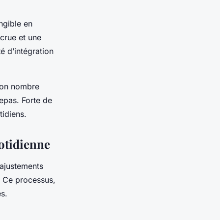
ngible en
crue et une
té d’intégration
 bon nombre
epas. Forte de
tidiens.
otidienne
 ajustements
. Ce processus,
s.