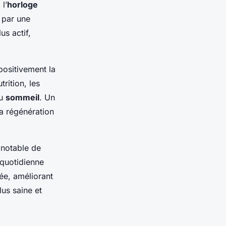
l’
horloge
e par une
us actif,
positivement la
rition, les
du
sommeil
. Un
la régénération
notable de
 quotidienne
ée, améliorant
lus saine et