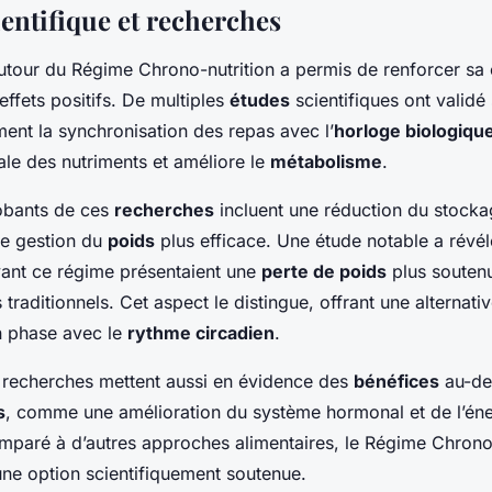
ientifique et recherches
tour du Régime Chrono-nutrition a permis de renforcer sa c
ffets positifs. De multiples
études
scientifiques ont validé
ent la synchronisation des repas avec l’
horloge biologiqu
male des nutriments et améliore le
métabolisme
.
robants de ces
recherches
incluent une réduction du stocka
ne gestion du
poids
plus efficace. Une étude notable a révél
ivant ce régime présentaient une
perte de poids
plus soutenu
 traditionnels. Cet aspect le distingue, offrant une alternativ
n phase avec le
rythme circadien
.
es recherches mettent aussi en évidence des
bénéfices
au-del
s
, comme une amélioration du système hormonal et de l’éne
mparé à d’autres approches alimentaires, le Régime Chrono-
ne option scientifiquement soutenue.