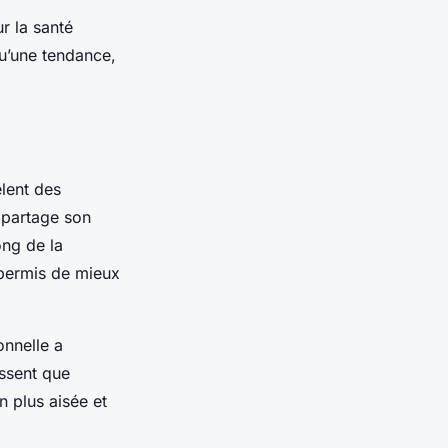
r la santé
u’une tendance,
lent des
, partage son
ong de la
permis de mieux
onnelle a
issent que
n plus aisée et