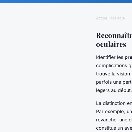
Accueil
›
Maladie
Reconnaîtr
oculaires
Identifier les
pr
complications g
trouve la vision
parfois une pert
légers au début.
La distinction e
Par exemple, un
revanche, une d
constitue un av