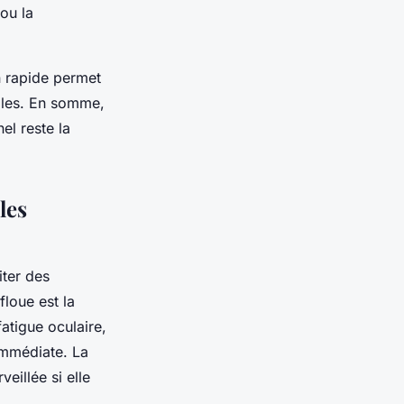
ou la
on rapide permet
ibles. En somme,
el reste la
les
iter des
 floue est la
atigue oculaire,
immédiate. La
eillée si elle