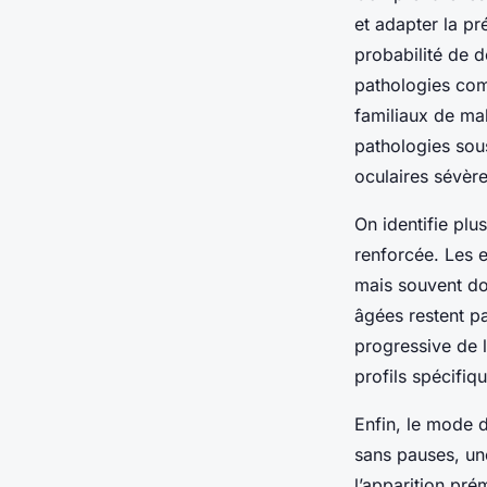
et adapter la pr
probabilité de 
pathologies com
familiaux de mal
pathologies sou
oculaires sévère
On identifie plu
renforcée. Les e
mais souvent do
âgées restent pa
progressive de l
profils spécifiq
Enfin, le mode 
sans pauses, une
l’apparition pr