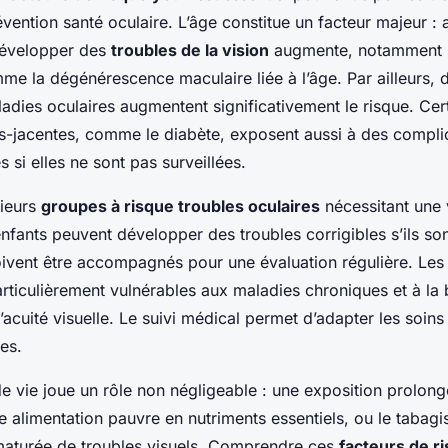
évention santé oculaire. L’âge constitue un facteur majeur : 
développer des
troubles de la vision
augmente, notamment 
me la dégénérescence maculaire liée à l’âge. Par ailleurs, 
adies oculaires augmentent significativement le risque. Cer
s-jacentes, comme le diabète, exposent aussi à des compli
s si elles ne sont pas surveillées.
sieurs
groupes à risque troubles oculaires
nécessitant une 
nfants peuvent développer des troubles corrigibles s’ils son
ivent être accompagnés pour une évaluation régulière. Les
rticulièrement vulnérables aux maladies chroniques et à la 
’acuité visuelle. Le suivi médical permet d’adapter les soins
ues.
de vie joue un rôle non négligeable : une exposition prolon
 alimentation pauvre en nutriments essentiels, ou le tabagi
ématurée de troubles visuels. Comprendre ces
facteurs de r