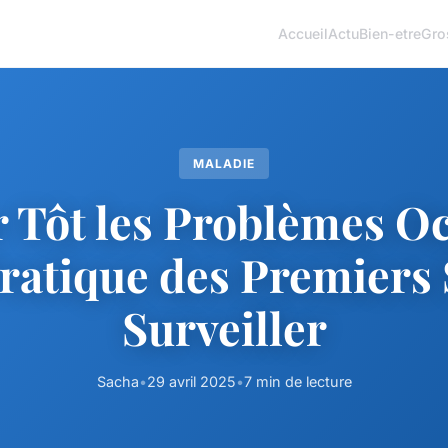
Accueil
Actu
Bien-etre
Gro
MALADIE
 Tôt les Problèmes Oc
ratique des Premiers 
Surveiller
Sacha
•
29 avril 2025
•
7 min de lecture