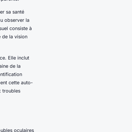
ler sa santé
ou observer la
uel consiste à
 de la vision
e. Elle inclut
aine de la
ntification
ent cette auto-
x troubles
oubles oculaires