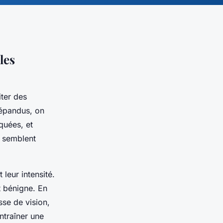
les
iter des
répandus, on
iquées, et
s semblent
leur intensité.
t bénigne. En
se de vision,
ntraîner une