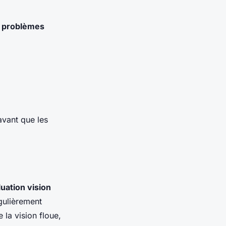
t problèmes
 avant que les
uation vision
égulièrement
 la vision floue,