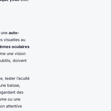
, une
auto-
s visuelles au
lèmes oculaires
e une vision
ubtils, doivent
, tester l’acuité
 une baisse,
regardant des
isme ou une
on attentive