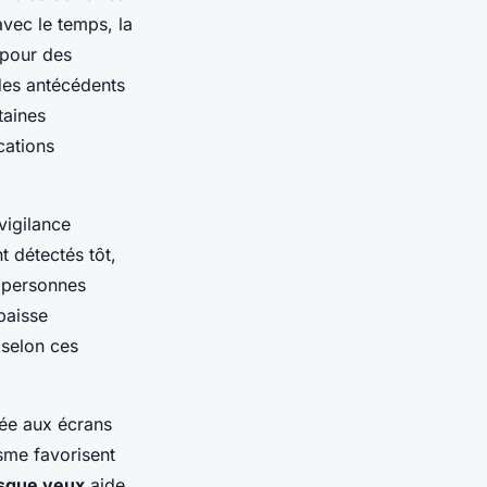
avec le temps, la
pour des
des antécédents
taines
cations
vigilance
t détectés tôt,
 personnes
baisse
 selon ces
gée aux écrans
sme favorisent
isque yeux
aide