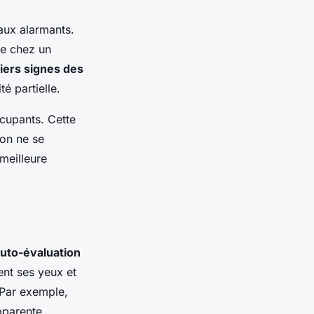
aux alarmants.
te chez un
iers signes des
é partielle.
ccupants. Cette
ion ne se
meilleure
uto-évaluation
ent ses yeux et
 Par exemple,
pparente.