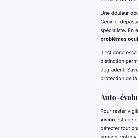
Une douleur ocu
Ceux-ci dépasse
spécialiste. En 
problèmes ocul
Il est donc esse
distinction perm
dégradent. Savo
protection de la
Auto-évalua
Pour rester vigi
vision
est une d
détecter tout c
notez si votre v