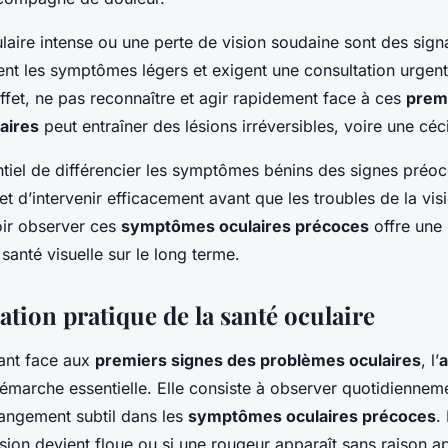
laire intense ou une perte de vision soudaine sont des sign
nt les symptômes légers et exigent une consultation urgen
effet, ne pas reconnaître et agir rapidement face à ces
prem
aires
peut entraîner des lésions irréversibles, voire une cécit
ntiel de différencier les symptômes bénins des signes préo
et d’intervenir efficacement avant que les troubles de la vis
ir observer ces
symptômes oculaires précoces
offre une 
 santé visuelle sur le long terme.
tion pratique de la santé oculaire
lant face aux
premiers signes des problèmes oculaires
, l’
a
émarche essentielle. Elle consiste à observer quotidiennem
hangement subtil dans les
symptômes oculaires précoces
.
ision devient floue ou si une rougeur apparaît sans raison a