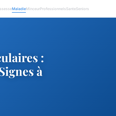
ssesse
Maladie
Minceur
Professionnels
Sante
Seniors
ulaires :
Signes à