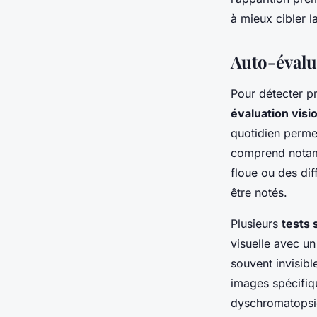
à mieux cibler l
Auto-évalua
Pour détecter 
évaluation visi
quotidien permet
comprend notam
floue ou des dif
être notés.
Plusieurs
tests 
visuelle avec un
souvent invisib
images spécifiq
dyschromatopsie