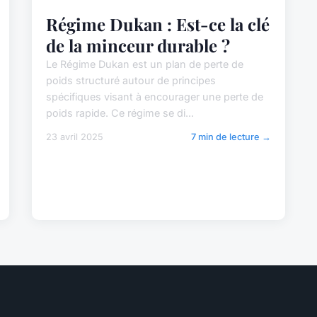
Régime Dukan : Est-ce la clé
de la minceur durable ?
Le Régime Dukan est un plan de perte de
poids structuré autour de principes
spécifiques visant à encourager une perte de
poids rapide. Ce régime se di...
23 avril 2025
7 min de lecture →