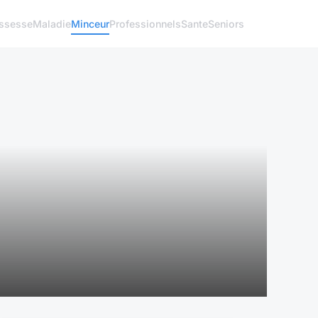
ssesse
Maladie
Minceur
Professionnels
Sante
Seniors