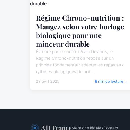
Régime Chrono-nutrition :
Mangez selon votre horloge
biologique pour une
minceur durable
Élaboré par le docteur Alain Delabos, le
Régime Chrono-nutrition repose sur un
principe fondamental : adapter les repas aux
rythmes biologiques de not...
23 avril 2025
6 min de lecture →
Alli France
Mentions légales
Contact