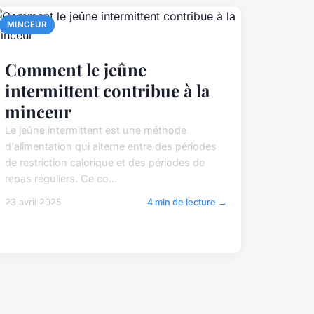
MINCEUR
Comment le jeûne
intermittent contribue à la
minceur
Le jeûne intermittent est une méthode
d'alimentation qui alterne entre des périodes
de restriction calorique et des périodes de
repas réguliers. Ce co...
23 avril 2025
4 min de lecture →