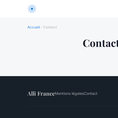
Accueil
›
Contact
Contac
Alli France
Mentions légales
Contact