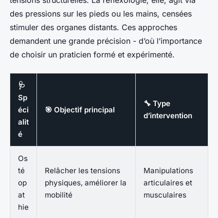
tensions structurelles. La réflexologie, elle, agit via
des pressions sur les pieds ou les mains, censées
stimuler des organes distants. Ces approches
demandent une grande précision - d’où l’importance
de choisir un praticien formé et expérimenté.
🩺
Sp
🔧 Type
éci
🎯 Objectif principal
d’intervention
alit
é
Os
té
Relâcher les tensions
Manipulations
op
physiques, améliorer la
articulaires et
at
mobilité
musculaires
hie