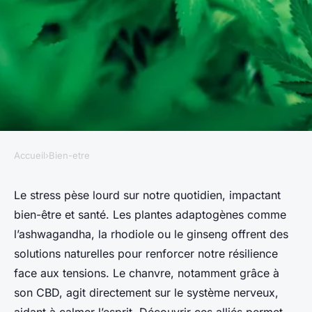
Accueil
›
Bien-etre
BIEN-ETRE
Top plantes adaptogènes et
Le stress pèse lourd sur notre quotidien, impactant
bien-être et santé. Les plantes adaptogènes comme
chanvre pour lutter contre le
l’ashwagandha, la rhodiole ou le ginseng offrent des
stress
solutions naturelles pour renforcer notre résilience
face aux tensions. Le chanvre, notamment grâce à
Sacha
•
29 octobre 2025
•
6 min de lecture
son CBD, agit directement sur le système nerveux,