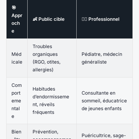
🎯
Appr
👶 Public cible
👩‍⚕️ Professionnel
och
e
Troubles
Méd
organiques
Pédiatre, médecin
icale
(RGO, otites,
généraliste
allergies)
Com
Habitudes
port
Consultante en
d’endormisseme
eme
sommeil, éducatrice
nt, réveils
ntal
de jeunes enfants
fréquents
e
Bien
Prévention,
Puéricultrice, sage-