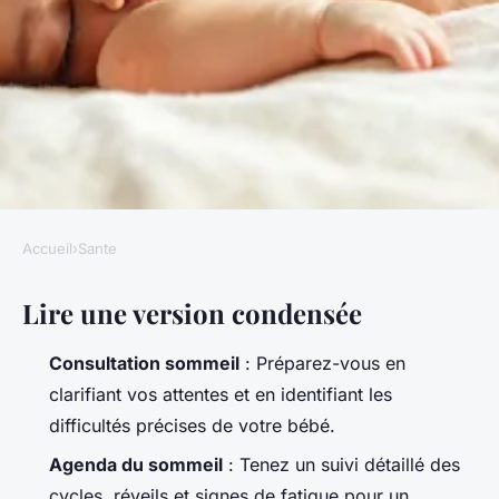
Accueil
›
Sante
SANTE
Lire une version condensée
10 astuces essentielles pour
réussir la consultation
Consultation sommeil
: Préparez-vous en
sommeil bébé
clarifiant vos attentes et en identifiant les
difficultés précises de votre bébé.
Luigi
•
30/03/2026 20:35
•
11 min de lecture
Agenda du sommeil
: Tenez un suivi détaillé des
cycles, réveils et signes de fatigue pour un