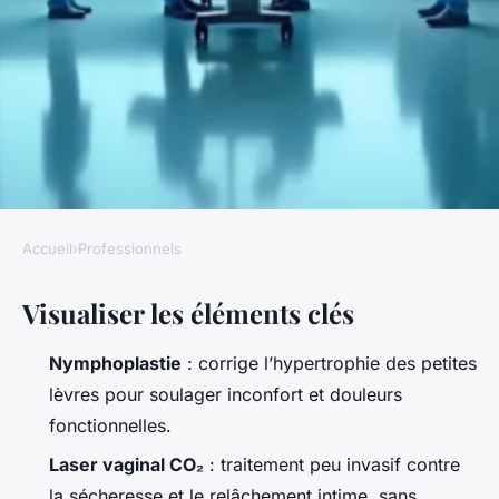
Accueil
›
Professionnels
PROFESSIONNELS
Visualiser les éléments clés
Chirurgie intime à Nice :
indications et déroulement de
Nymphoplastie
: corrige l’hypertrophie des petites
la prise en charge
lèvres pour soulager inconfort et douleurs
fonctionnelles.
Silvère
•
06/07/2026 08:34
•
9 min de lecture
Laser vaginal CO₂
: traitement peu invasif contre
la sécheresse et le relâchement intime, sans