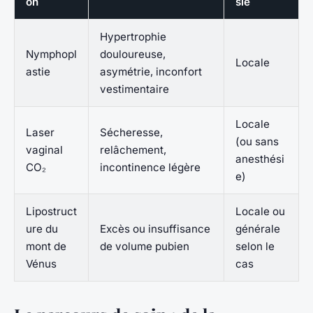
on
sie
Hypertrophie
Nymphopl
douloureuse,
Locale
astie
asymétrie, inconfort
vestimentaire
Locale
Laser
Sécheresse,
(ou sans
vaginal
relâchement,
anesthési
CO₂
incontinence légère
e)
Lipostruct
Locale ou
ure du
Excès ou insuffisance
générale
mont de
de volume pubien
selon le
Vénus
cas